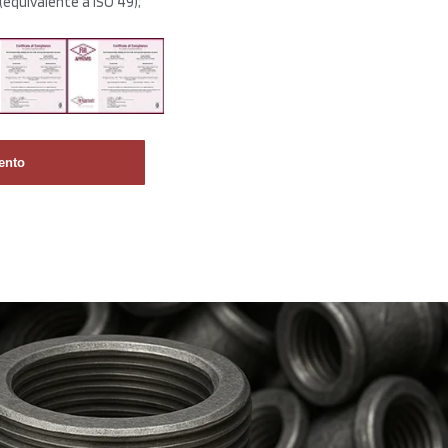
equivalente a ISO 49);
ento