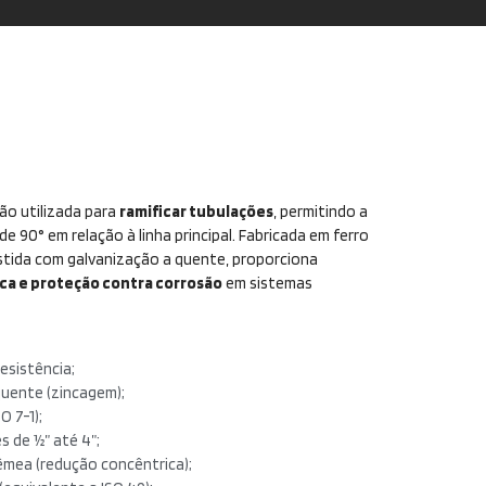
o utilizada para
ramificar tubulações
, permitindo a
e 90° em relação à linha principal. Fabricada em ferro
estida com galvanização a quente, proporciona
ica e proteção contra corrosão
em sistemas
esistência;
uente (zincagem);
O 7-1);
 de ½” até 4”;
êmea (redução concêntrica);