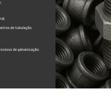
s;
ral;
âmetros de tubulação;
rocesso de galvanização;