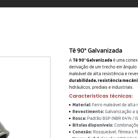
Tê 90° Galvanizada
A
Tê 90° Galvanizada
é uma conexã
derivação de um trecho em ângulo d
maleável de alta resistência e rev
durabilidade, resistência mecân
hidráulicos, prediais e industriais.
Características técnicas:
Material:
Ferro maleável de alta r
Revestimento:
Galvanização a q
Rosca:
Padrão BSP (NBR 6414 / IS
Bitolas disponíveis:
Combinações
Conexão:
Rosqueável, fêmea x f