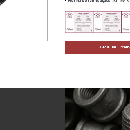
Norma de fabricação:
NBR 6943 (
Pedir um Orçam