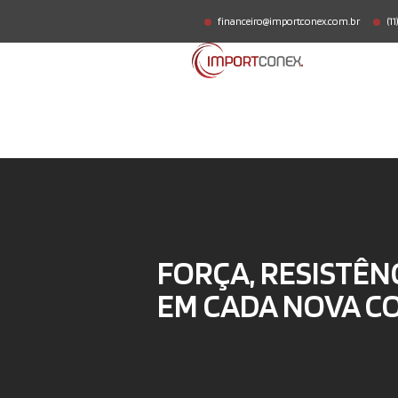
financeiro@importconex.com.br
(1
FORÇA, RESISTÊN
EM CADA NOVA C