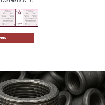
equivalente a ISO 49);
ento