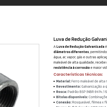
Luva de Redução Galvan
A
Luva de Redução Galvanizada
é
diâmetros diferentes
, permitind
água, ar, vapor, gás e outras aplica
maleável de alta qualidade, receb
resistência à corrosão
e maior vida
Características técnicas:
Material:
Ferro maleável de alta r
Revestimento:
Galvanização a q
Rosca:
Padrão BSP (NBR 6414 / IS
Bitolas disponíveis:
Combinações
Conexão:
Rosqueável, fêmea x f