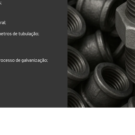
s;
ral;
âmetros de tubulação;
rocesso de galvanização;