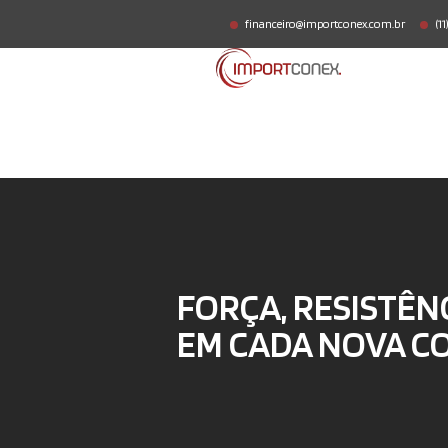
financeiro@importconex.com.br
(1
FORÇA, RESISTÊN
EM CADA NOVA C