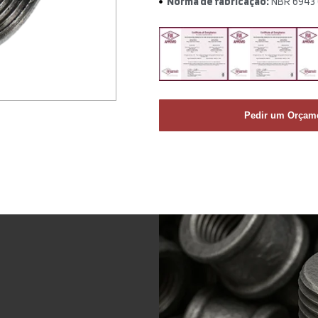
Norma de fabricação:
NBR 6943 (
Pedir um Orçam