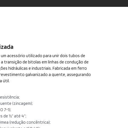
izada
 um acessório utilizado para unir dois tubos de
o a transição de bitolas em linhas de condução de
ções hidráulicas e industriais. Fabricada em ferro
e revestimento galvanizado a quente, assegurando
 útil.
esistência;
uente (zincagem);
O 7-1);
 de ½” até 4”;
êmea (redução concêntrica);