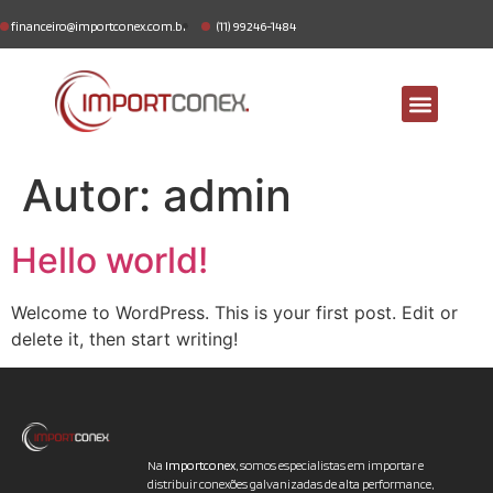
financeiro@importconex.com.br
(11) 99246-1484
Autor:
admin
Hello world!
Welcome to WordPress. This is your first post. Edit or
delete it, then start writing!
Na
Importconex
, somos especialistas em importar e
distribuir conexões galvanizadas de alta performance,